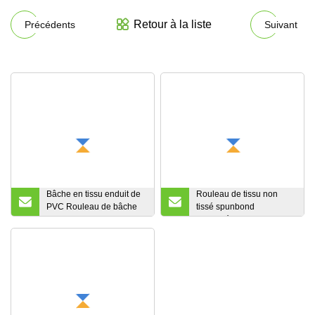
Retour à la liste
Précédents
Suivant
Bâche en tissu enduit de
Rouleau de tissu non
PVC Rouleau de bâche
tissé spunbond
en tissu industriel coupe-
imperméable en
vent anti-rayures pour
polypropylène TNT 100%
porte de volet roulant
de qualité alimentaire
pour couverture de
Tissus non tissés
camion
industriels non tissés
colorés en PP