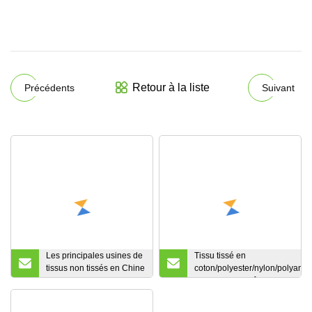
Retour à la liste
Précédents
Suivant
Les principales usines de
Tissu tissé en
tissus non tissés en Chine
coton/polyester/nylon/polyami
vendent une grande
avec peau de pêche pour
quantité de tissus non
costumes/uniformes
tissés industriels noirs de