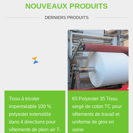
NOUVEAUX PRODUITS
DERNIERS PRODUITS
Tissu à tricoter
65 Polyester 35 Tissu
imperméable 100 %
sergé de coton TC pour
polyester extensible
vêtements de travail et
dans 4 directions pour
uniforme de gros en
vêtements de plein air T-
usine