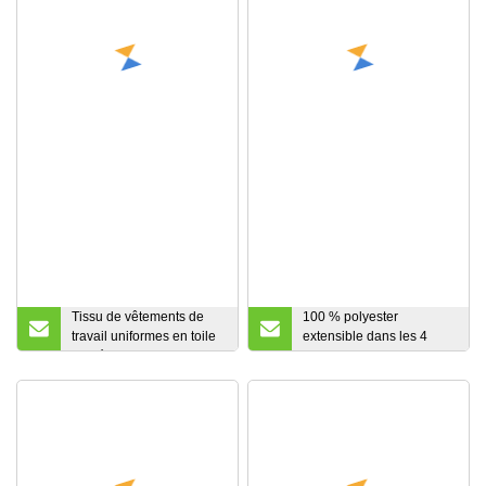
Tissu de vêtements de
100 % polyester
travail uniformes en toile
extensible dans les 4
sergée popeline
sens, polaire polaire
élasthanne doublé de
laminée, tissu souple
foret uni tricot marin
pour vêtements de plein
brossé ripstop élasthanne
air, manteaux d'hiver,
doudoune