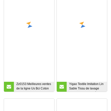
Zz0153 Meilleures ventes
Yigao Textile Imitation Lin
de la ligne Us Bci Coton
Sable Tissu de lavage
Polyester Tissu
des rides Tissu tissé en
élasthanne de tissu
coton pur
denim brut pour les jeans