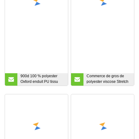
900d 100 % polyester
Commerce de gros de
Oxford enduit PU tissu
polyester viscose Stretch
ignifuge pour les bagages
Tr Serge convenant tissu
pantalon