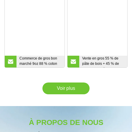
Commerce de gros bon
Vente en gros 55 % de
marché 9oz 88 % coton
pâte de bois + 45 % de
12 % tissu ignifuge en
tissu non tissé en
nylon pour vêtements de
polyester, de cellulose et
protection
de polyester 50 pâte de
bois + 50 tissu non tissé
Voir plus
Spunlace pour animaux
de compagnie pour
lingettes
industrielles/nettoyantes
À PROPOS DE NOUS