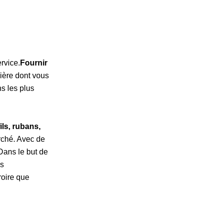
ervice.
Fournir
nière dont vous
ns les plus
fils, rubans,
rché. Avec de
Dans le but de
es
roire que