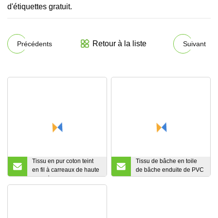
d'étiquettes gratuit.
Retour à la liste
Précédents
Suivant
Tissu en pur coton teint
Tissu de bâche en toile
en fil à carreaux de haute
de bâche enduite de PVC
qualité
de protection UV ignifuge
imperméable imprimée
par coutume de Jutu