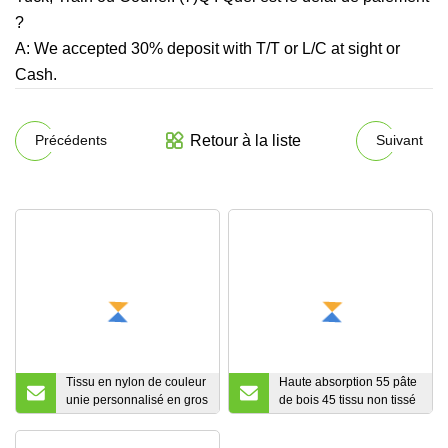
?
A: We accepted 30% deposit with T/T or L/C at sight or
Cash.
Retour à la liste
Précédents
Suivant
Tissu en nylon de couleur
Haute absorption 55 pâte
unie personnalisé en gros
de bois 45 tissu non tissé
pantalon en nylon de
en polyester pour lingette
randonnée en plein air
de nettoyage industriel,