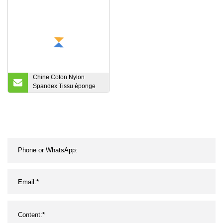
63% coton 35% nylon 2%
70 % polyester et 30 %
pantalon en spandex
rayonne Spunlace tissu
tissu extensible
non tissé, non tissé pour
animaux de compagnie
Chine Coton Nylon
Spandex Tissu éponge
français pour manches
longues Sweat à capuche
Coton à longues agrafes
Polyamide Stretch
Français Terry Tissu
tricoté Jersey Tissu tricoté