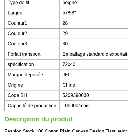
Type de fil
peigné
Largeur
57/58"
Couleur1
28
Couleur2
29
Couleur3
30
Forfait transport
Emballage standard d'exportatio
spécification
72x40
Marque déposée
JEL
Origine
Chine
Code SH
5209390030
Capacité de production
100000/mois
Description du produit
Fashion Stock 100 Cotton Plain Canvas Design Tissu teint