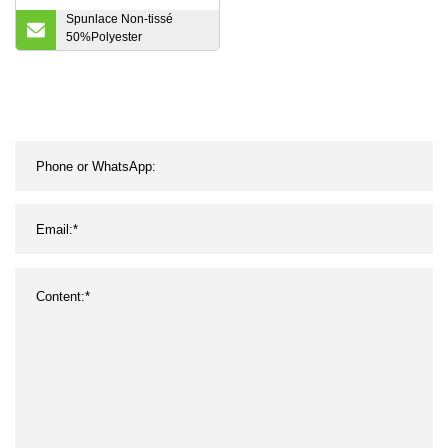
Spunlace Non-tissé
50%Polyester
50%Viscose Spunlace
Rouleau de tissu non
tissé pour la fabrication
de lingettes humides