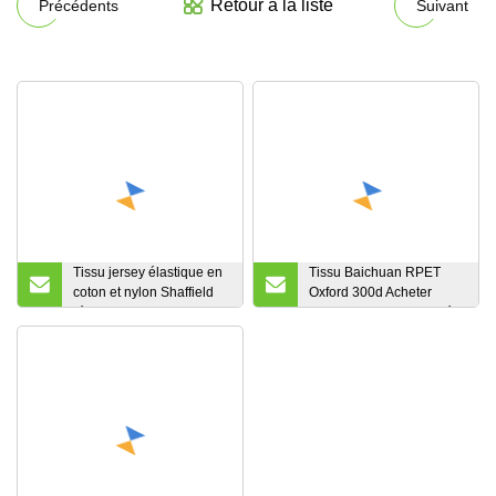
Retour à la liste
Précédents
Suivant
Tissu jersey élastique en
Tissu Baichuan RPET
coton et nylon Shaffield
Oxford 300d Acheter
résistant au soleil
Tissu Polyester Recyclé