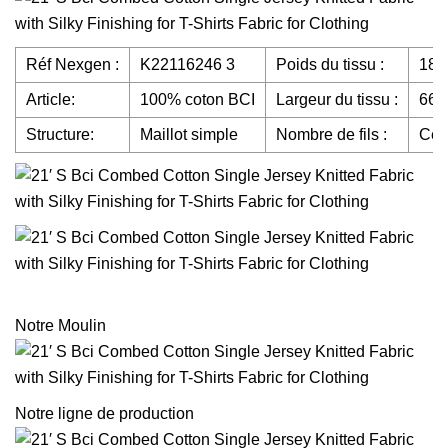
Réf Nexgen :
K22116246 3
Poids du tissu :
18
Article:
100% coton BCI
Largeur du tissu :
66/
Structure:
Maillot simple
Nombre de fils :
Céli
Notre Moulin
Notre ligne de production