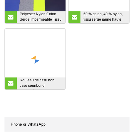
Polyester Nylon Coton
60 % coton, 40 % nylon,
Sergé Imperméable Tissu
tissu sergé jaune haute
tissé de haute qualité
visibilité imperméable et
pour veste coupe-vent
antistatique
Trench Coat
(polyester/nylon)
Rouleau de tissu non
tissé spunbond
imperméable en
polypropylène TNT 100%
de qualité alimentaire
Tissus non tissés
industriels non tissés
colorés en PP