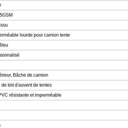
e
75GSM
issu
rméable lourde pour camion tente
 Bleu
sonnalisé
érieur, Bâche de camion
de toit d'auvent de tentes
VC résistante et imperméable
s