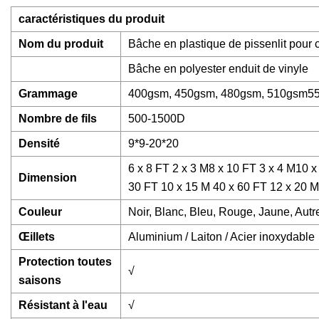
caractéristiques du produit
Nom du produit
Bâche en plastique de pissenlit pour
Bâche en polyester enduit de vinyle
Grammage
400gsm, 450gsm, 480gsm, 510gsm5
Nombre de fils
500-1500D
Densité
9*9-20*20
6 x 8 FT 2 x 3 M8 x 10 FT 3 x 4 M10 
Dimension
30 FT 10 x 15 M 40 x 60 FT 12 x 20 M T
Couleur
Noir, Blanc, Bleu, Rouge, Jaune, Autr
Œillets
Aluminium / Laiton / Acier inoxydable
Protection toutes
√
saisons
Résistant à l'eau
√