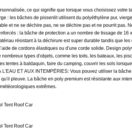
ersonnalisée, ce qui signifie que lorsque vous choisissez votre ta
e : les bâches de pissenlit utilisent du polyéthylène pur, vierg
able et ne se déchire pas, ne se déchire pas et ne pourrit pas. 
renforcés : la bâche de protection a un nombre de tissage de 16 
tériau résistant à la déchirure est super durable tandis que les 
l'aide de cordons élastiques ou d'une corde solide. Design poly
e nombreux types d'objets, comme les toits, les bateaux, les pisc
des tentes à baldaquin, faire du camping, couvrir les sols lorsqu
'EAU ET AUX INTEMPÉRIES: Vous pouvez utiliser la bâche u
 ou qu'il pleuve. La bâche en poly premium est résistante aux inte
ns météorologiques extrêmes.