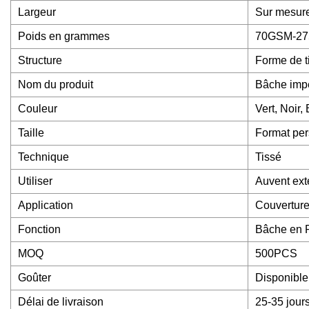
Largeur
Sur mesur
Poids en grammes
70GSM-2
Structure
Forme de t
Nom du produit
Bâche impe
Couleur
Vert, Noir,
Taille
Format per
Technique
Tissé
Utiliser
Auvent ext
Application
Couverture 
Fonction
Bâche en P
MOQ
500PCS
Goûter
Disponible
Délai de livraison
25-35 jour