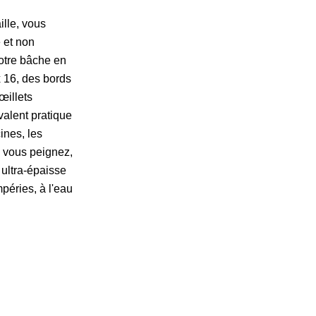
ille, vous
e et non
Notre bâche en
x 16, des bords
œillets
valent pratique
ines, les
e vous peignez,
ltra-épaisse
mpéries, à l'eau