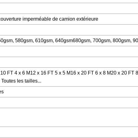
 couverture imperméable de camion extérieure
50gsm, 580gsm, 610gsm, 640gsm680gsm, 700gsm, 800gsm, 9
x 10 FT 4 x 6 M12 x 16 FT 5 x 5 M16 x 20 FT 6 x 8 M20 x 20 FT 
outes les tailles...
es