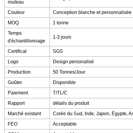
rouleau
Couleur
Conception blanche et personnalisée
MOQ
1 tonne
Temps
1-3 jours
d'échantillonnage
Certificat
SGS
Logo
Design personalisé
Production
50 Tonnes/Jour
Goûter
Disponible
Paiement
T/TL/C
Rapport
détails du produit
Marché existant
Corée du Sud, Inde, Japon, Égypte, A
FEO
Acceptable