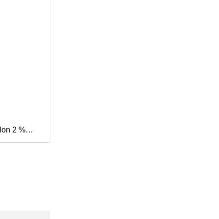
lon 2 %
nifuge