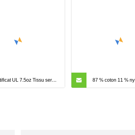
tificat UL 7.5oz Tissu sergé
87 % coton 11 % ny
ifuge en coton et nylon pour
tissu de sécurité ig
ements de sécurité
antistatique
ements de travail