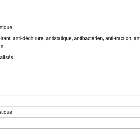
stique
nt, anti-déchirure, antistatique, antibactérien, anti-traction, ant
ue.
nalisés
stique