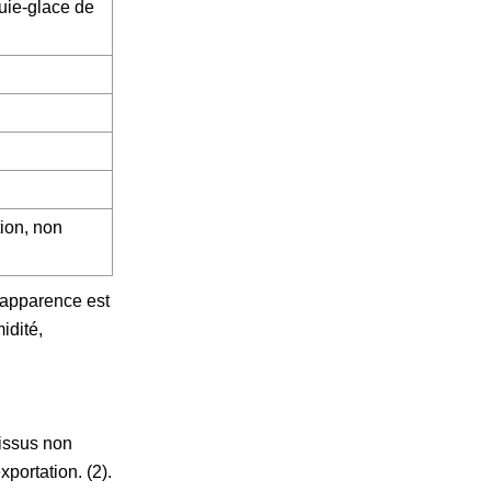
uie-glace de
tion, non
L'apparence est
idité,
issus non
portation. (2).