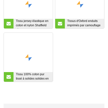
Tissu jersey élastique en
Tissus d'Oxford enduits
coton et nylon Shaffield
imprimés par camouflage
résistant au soleil
de polyester pour le tissu
de sacs de tente
Tissu 100% coton pur
tissé à solides solides en
satin biologique de haute
qualité pour chemises
pour hommes