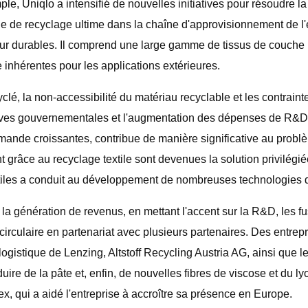
mple, Uniqlo a intensifié de nouvelles initiatives pour résoudre
e de recyclage ultime dans la chaîne d'approvisionnement de l'e
ieur durables. Il comprend une large gamme de tissus de couche
inhérentes pour les applications extérieures.
ecyclé, la non-accessibilité du matériau recyclable et les contra
tives gouvernementales et l'augmentation des dépenses de R&D, 
emande croissantes, contribue de manière significative au probl
grâce au recyclage textile sont devenues la solution privilégiée
extiles a conduit au développement de nombreuses technologies
la génération de revenus, en mettant l'accent sur la R&D, les f
circulaire en partenariat avec plusieurs partenaires. Des entre
de logistique de Lenzing, Altstoff Recycling Austria AG, ainsi qu
duire de la pâte et, enfin, de nouvelles fibres de viscose et du l
x, qui a aidé l'entreprise à accroître sa présence en Europe.