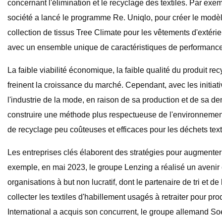
concernant l'élimination et le recyclage des textiles. Par exe
société a lancé le programme Re. Uniqlo, pour créer le modèl
collection de tissus Tree Climate pour les vêtements d'extér
avec un ensemble unique de caractéristiques de performance 
La faible viabilité économique, la faible qualité du produit r
freinent la croissance du marché. Cependant, avec les initia
l'industrie de la mode, en raison de sa production et de sa d
construire une méthode plus respectueuse de l'environnement 
de recyclage peu coûteuses et efficaces pour les déchets t
Les entreprises clés élaborent des stratégies pour augmenter 
exemple, en mai 2023, le groupe Lenzing a réalisé un avenir 
organisations à but non lucratif, dont le partenaire de tri et 
collecter les textiles d'habillement usagés à retraiter pour pro
International a acquis son concurrent, le groupe allemand Soe