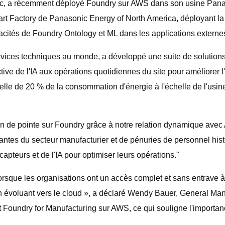
ic, a récemment déployé Foundry sur AWS dans son usine Pana
 Factory de Panasonic Energy of North America, déployant la t
cités de Foundry Ontology et ML dans les applications externes 
services techniques au monde, a développé une suite de solution
ive de l'IA aux opérations quotidiennes du site pour améliorer l'u
lle de 20 % de la consommation d'énergie à l'échelle de l'usine s
on de pointe sur Foundry grâce à notre relation dynamique ave
tes du secteur manufacturier et de pénuries de personnel histor
capteurs et de l'IA pour optimiser leurs opérations."
rsque les organisations ont un accès complet et sans entrave à
en évoluant vers le cloud », a déclaré Wendy Bauer, General M
sent Foundry for Manufacturing sur AWS, ce qui souligne l'import