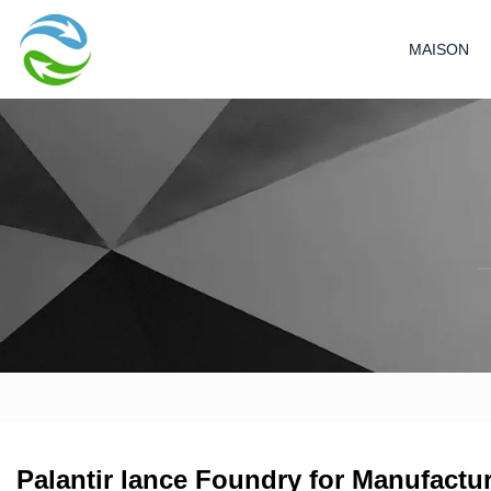
MAISON
Palantir lance Foundry for Manufactu