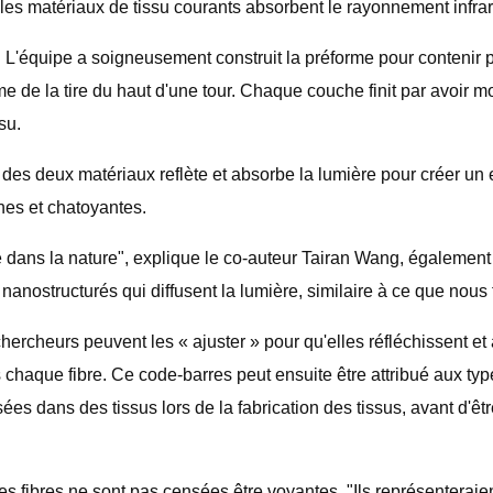
 les matériaux de tissu courants absorbent le rayonnement infra
L'équipe a soigneusement construit la préforme pour contenir p
e de la tire du haut d'une tour. Chaque couche finit par avoir m
su.
 des deux matériaux reflète et absorbe la lumière pour créer un e
hes et chatoyantes.
le dans la nature", explique le co-auteur Tairan Wang, égalemen
nanostructurés qui diffusent la lumière, similaire à ce que nous 
es chercheurs peuvent les « ajuster » pour qu'elles réfléchissent
chaque fibre. Ce code-barres peut ensuite être attribué aux typ
issées dans des tissus lors de la fabrication des tissus, avant d'
les fibres ne sont pas censées être voyantes. "Ils représenterai