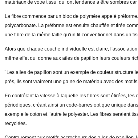
matériaux de votre tissu, qui ont tendance à être sombres car
La fibre commence par un bloc de polymère appelé préforme. 
polycarbonate. La préforme est ensuite chauffée et tirée comm
une fibre de la même taille qu'un fil conventionnel dans un tis
Alors que chaque couche individuelle est claire, l'association
même effet qui donne aux ailes de papillon leurs couleurs ric
"Les ailes de papillon sont un exemple de couleur structurel
près, ils sont vraiment une gaine de matériau avec des motifs 
En contrôlant la vitesse à laquelle les fibres sont étirées, l
périodiques, créant ainsi un code-barres optique unique dans 
exemple le coton et l'autre le polyester. Les fibres seraient t
recyclées.
Contrairement aux motifs accrocheurs des ailes de papillon, 