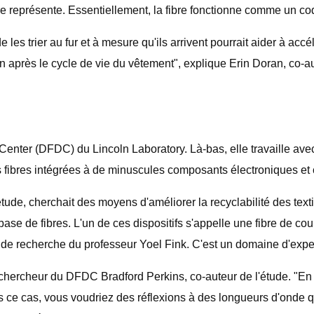
bre représente. Essentiellement, la fibre fonctionne comme un cod
de les trier au fur et à mesure qu'ils arrivent pourrait aider à a
on après le cycle de vie du vêtement", explique Erin Doran, co-a
y Center (DFDC) du Lincoln Laboratory. Là-bas, elle travaille a
s fibres intégrées à de minuscules composants électroniques et 
l'étude, cherchait des moyens d'améliorer la recyclabilité des tex
base de fibres. L'un de ces dispositifs s'appelle une fibre de co
pe de recherche du professeur Yoel Fink. C'est un domaine d'exp
 le chercheur du DFDC Bradford Perkins, co-auteur de l'étude. "
ns ce cas, vous voudriez des réflexions à des longueurs d'onde