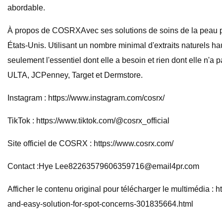
abordable.
À propos de COSRXAvec ses solutions de soins de la peau 
États-Unis. Utilisant un nombre minimal d'extraits naturels h
seulement l'essentiel dont elle a besoin et rien dont elle n'
ULTA, JCPenney, Target et Dermstore.
Instagram : https://www.instagram.com/cosrx/
TikTok : https://www.tiktok.com/@cosrx_official
Site officiel de COSRX : https://www.cosrx.com/
Contact :Hye
Lee82263579606359716@email4pr.com
Afficher le contenu original pour télécharger le multimédia
and-easy-solution-for-spot-concerns-301835664.html