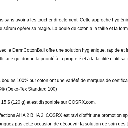
s sans avoir à les toucher directement. Cette approche hygiéniq
le sérum opérer sa magie. La boule de coton a la taille et la for
ec le DermCottonBall offre une solution hygiénique, rapide et 
icace qui donne la priorité à la propreté et à la facilité d'utili
 - les boules 100% pur coton ont une variété de marques de certif
EX® (Oeko-Tex Standard 100)
 15 $ (120 g) et est disponible sur COSRX.com.
ections AHA 2 BHA 2, COSRX est ravi d'offrir une promotion spé
nquez pas cette occasion de découvrir la solution de soin des ta