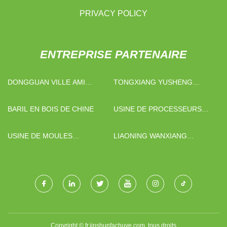
PRIVACY POLICY
ENTREPRISE PARTENAIRE
DONGGUAN VILLE AMI
TONGXIANG YUSHENG
CADEAUX MANUFACTURE
COMMERCE CO., LTD.
BARIL EN BOIS DE CHINE
USINE DE PROCESSEURS
AUDIO
USINE DE MOULES
LIAONING WANXIANG
ABRASIFS HUIXIAN
STRUCTURE EN ACIER
JINCHENG
ENGINEERING CO., LTD.
Copyright © fr.jinshunfachuye.com, tous droits