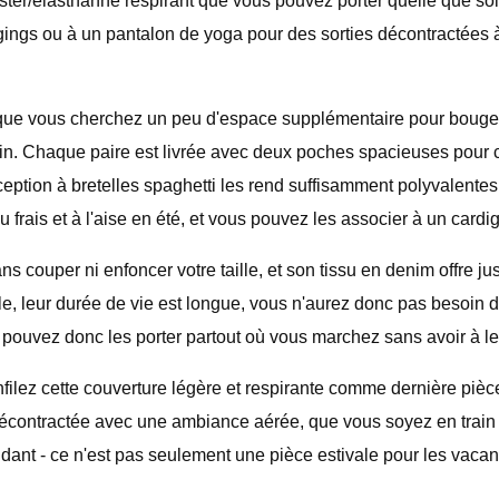
yester/élasthanne respirant que vous pouvez porter quelle que soi
eggings ou à un pantalon de yoga pour des sorties décontractées à 
que vous cherchez un peu d'espace supplémentaire pour bouger ;
ain. Chaque paire est livrée avec deux poches spacieuses pour co
nception à bretelles spaghetti les rend suffisamment polyvalente
u frais et à l'aise en été, et vous pouvez les associer à un card
 couper ni enfoncer votre taille, et son tissu en denim offre juste
iable, leur durée de vie est longue, vous n'aurez donc pas beso
s pouvez donc les porter partout où vous marchez sans avoir à le
lez cette couverture légère et respirante comme dernière pièce d
écontractée avec une ambiance aérée, que vous soyez en train 
nt - ce n'est pas seulement une pièce estivale pour les vacance