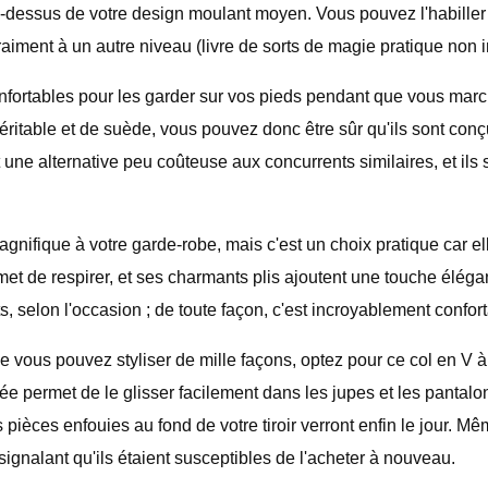
 au-dessus de votre design moulant moyen. Vous pouvez l'habiller
vraiment à un autre niveau (livre de sorts de magie pratique non i
ortables pour les garder sur vos pieds pendant que vous marchez 
véritable et de suède, vous pouvez donc être sûr qu'ils sont con
ent une alternative peu coûteuse aux concurrents similaires, et ils
gnifique à votre garde-robe, mais c'est un choix pratique car e
met de respirer, et ses charmants plis ajoutent une touche élégan
s, selon l'occasion ; de toute façon, c'est incroyablement confort
 vous pouvez styliser de mille façons, optez pour ce col en V à
ermet de le glisser facilement dans les jupes et les pantalons,
ces pièces enfouies au fond de votre tiroir verront enfin le jour.
ignalant qu'ils étaient susceptibles de l'acheter à nouveau.