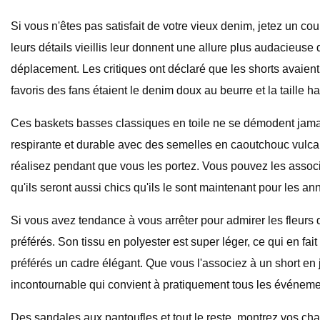
Si vous n'êtes pas satisfait de votre vieux denim, jetez un cou
leurs détails vieillis leur donnent une allure plus audacieus
déplacement. Les critiques ont déclaré que les shorts avaien
favoris des fans étaient le denim doux au beurre et la taille ha
Ces baskets basses classiques en toile ne se démodent jamais po
respirante et durable avec des semelles en caoutchouc vulcani
réalisez pendant que vous les portez. Vous pouvez les associe
qu'ils seront aussi chics qu'ils le sont maintenant pour les an
Si vous avez tendance à vous arrêter pour admirer les fleurs 
préférés. Son tissu en polyester est super léger, ce qui en fai
préférés un cadre élégant. Que vous l'associez à un short en
incontournable qui convient à pratiquement tous les événem
Des sandales aux pantoufles et tout le reste, montrez vos cha