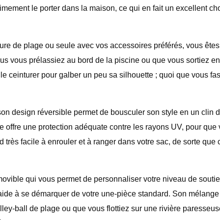
timement le porter dans la maison, ce qui en fait un excellent ch
e de plage ou seule avec vos accessoires préférés, vous êtes sû
e vous vous prélassiez au bord de la piscine ou que vous sortiez
ou le ceinturer pour galber un peu sa silhouette ; quoi que vous
on design réversible permet de bousculer son style en un clin d
elle offre une protection adéquate contre les rayons UV, pour qu
nd très facile à enrouler et à ranger dans votre sac, de sorte q
vible qui vous permet de personnaliser votre niveau de soutien 
 l'aide à se démarquer de votre une-pièce standard. Son mélange 
y-ball de plage ou que vous flottiez sur une rivière paresseuse. 