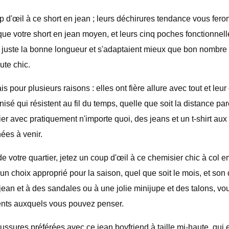
p d'œil à ce short en jean ; leurs déchirures tendance vous feront 
e que votre short en jean moyen, et leurs cinq poches fonctionne
t juste la bonne longueur et s'adaptaient mieux que bon nombre
ute chic.
ur plusieurs raisons : elles ont fière allure avec tout et leur de
sé qui résistent au fil du temps, quelle que soit la distance p
r avec pratiquement n'importe quoi, des jeans et un t-shirt aux
nées à venir.
de votre quartier, jetez un coup d'œil à ce chemisier chic à col
t un choix approprié pour la saison, quel que soit le mois, et so
 jean et à des sandales ou à une jolie minijupe et des talons, 
ents auxquels vous pouvez penser.
ussures préférées avec ce jean boyfriend à taille mi-haute, qui 