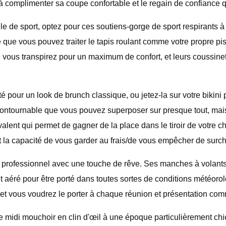
 à complimenter sa coupe confortable et le regain de confiance qu
alle de sport, optez pour ces soutiens-gorge de sport respirants à
 que vous pouvez traiter le tapis roulant comme votre propre p
e vous transpirez pour un maximum de confort, et leurs coussine
é pour un look de brunch classique, ou jetez-la sur votre bikin
ontournable que vous pouvez superposer sur presque tout, mais 
alent qui permet de gagner de la place dans le tiroir de votre che
 et la capacité de vous garder au frais/de vous empêcher de sur
professionnel avec une touche de rêve. Ses manches à volants dé
nt aéré pour être porté dans toutes sortes de conditions météoro
ses et vous voudrez le porter à chaque réunion et présentation
 midi mouchoir en clin d'œil à une époque particulièrement chic.