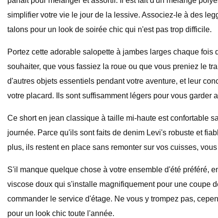
parfait pour mélanger et assortir. Il est fait d'un mélange pol
simplifier votre vie le jour de la lessive. Associez-le à des l
talons pour un look de soirée chic qui n'est pas trop difficile.
Portez cette adorable salopette à jambes larges chaque fois 
souhaiter, que vous fassiez la roue ou que vous preniez le tr
d'autres objets essentiels pendant votre aventure, et leur co
votre placard. Ils sont suffisamment légers pour vous garder a
Ce short en jean classique à taille mi-haute est confortable sans
journée. Parce qu'ils sont faits de denim Levi's robuste et f
plus, ils restent en place sans remonter sur vos cuisses, vou
S'il manque quelque chose à votre ensemble d'été préféré, enfi
viscose doux qui s'installe magnifiquement pour une coupe d
commander le service d'étage. Ne vous y trompez pas, cependa
pour un look chic toute l'année.