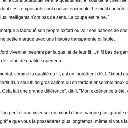
 et le contributeur ultime à la qualité, est le motif de la chemis
 dont ces composants sont cousus ensemble. Le motif contrôle e
lus intelligents n'ont pas de sens. La coupe est reine. "
que a fabriqué son propre oxford ou voir ses patrons de chemi
ne petite marque avec une histoire transparente et fiable.
ford vivent et meurent par la qualité de leur fil. Un fil bas de
r de coton de qualité supérieure.
tal, comme la qualité du fil, est un ingrédient clé. L'Oxford est 
partir d'un seul fil de gros calibre ou en tordant ensemble deux 
he. Cela fait une grande différence", dit-il. "Mon expérience a ét
si l'on peut économiser sur un oxford d'une marque plus grande
ignifie que vous la posséderez plus longtemps, même si vous la 