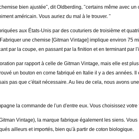
chemise bien ajustée", dit Oldberding, "certains même avec un 
himent américain. Vous auriez du mal à le trouver. "
uées aux États-Unis par des couturiers de troisième et quatrièm
Fabriquer une chemise [Gitman Vintage] implique environ 75 mi
t par la coupe, en passant par la finition et en terminant par l'in
oration par rapport à celle de Gitman Vintage, mais elle est plus 
i trouvé un bouton en corne fabriqué en Italie il y a des années. 
sais pas que c'était nécessaire. Au lieu de cela, nous avons une
mpagne la commande de l'un d'entre eux. Vous choisissez votre tai
itman Vintage), la marque fabrique également les siens. Vous p
ués ailleurs et importés, bien qu'à partir de coton biologique.