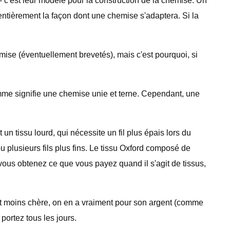
e - c'est leur modèle pour la construction de la chemise. Un
ntièrement la façon dont une chemise s'adaptera. Si la
se (éventuellement brevetés), mais c'est pourquoi, si
 gamme signifie une chemise unie et terne. Cependant, une
un tissu lourd, qui nécessite un fil plus épais lors du
ou plusieurs fils plus fins. Le tissu Oxford composé de
é, vous obtenez ce que vous payez quand il s'agit de tissus,
 et moins chère, on en a vraiment pour son argent (comme
portez tous les jours.