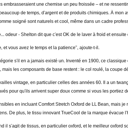
ls embrasseraient une chemise un peu froissée – et ne ressentira
 beaucoup de temps, d'argent et de produits chimiques. À mon a
homme soigné sont naturels et cool, même dans un cadre profess
.. odeur - Shelton dit que c'est OK de le laver à froid et ensuite 
 et vous avez le temps et la patience", ajoute-t-il.
tégorie s'il en a jamais existé un. Inventé en 1900, ce classiqu
), mais les composants de base restent : le col roulé, la coupe dé
ailles vintage, en particulier celles des années 60. Il a un twa
avés pour qu'ils arrivent super doux comme si vous les portiez 
sibles en incluant Comfort Stretch Oxford de LL Bean, mais je n
ens. De plus, le tissu innovant TrueCool de la marque évacue l'h
 s'agit de tissus, en particulier oxford, et le meilleur oxford s