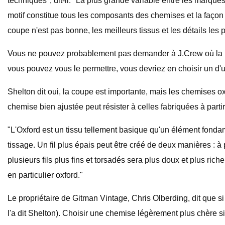
techniques", dit-il. "La plus grande variable entre les marques,
motif constitue tous les composants des chemises et la façon
coupe n'est pas bonne, les meilleurs tissus et les détails les p
Vous ne pouvez probablement pas demander à J.Crew où la mar
vous pouvez vous le permettre, vous devriez en choisir un d'u
Shelton dit oui, la coupe est importante, mais les chemises ox
chemise bien ajustée peut résister à celles fabriquées à parti
"L'Oxford est un tissu tellement basique qu'un élément fondamen
tissage. Un fil plus épais peut être créé de deux manières : à 
plusieurs fils plus fins et torsadés sera plus doux et plus ric
en particulier oxford."
Le propriétaire de Gitman Vintage, Chris Olberding, dit que 
l'a dit Shelton). Choisir une chemise légèrement plus chère s