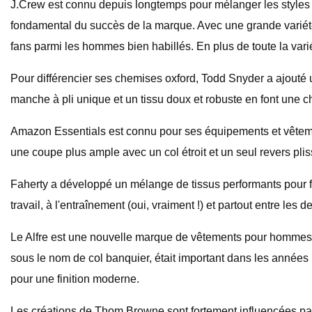
J.Crew est connu depuis longtemps pour mélanger les styles 
fondamental du succès de la marque. Avec une grande variété d
fans parmi les hommes bien habillés. En plus de toute la varié
Pour différencier ses chemises oxford, Todd Snyder a ajouté
manche à pli unique et un tissu doux et robuste en font une c
Amazon Essentials est connu pour ses équipements et vêtements
une coupe plus ample avec un col étroit et un seul revers pli
Faherty a développé un mélange de tissus performants pour fair
travail, à l'entraînement (oui, vraiment !) et partout entre les d
Le Alfre est une nouvelle marque de vêtements pour hommes qu
sous le nom de col banquier, était important dans les années 1
pour une finition moderne.
Les créations de Thom Browne sont fortement influencées par l