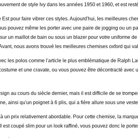
ouvement de style Ivy dans les années 1950 et 1960, et est res
 Est pour faire vibrer ces styles. Aujourd'hui, les meilleures 
ous pouvez même les porter avec une paire de jogging ou un pa
sur un maillot de bain ou sous un blazer pour votre uniforme de
ant, nous avons trouvé les meilleures chemises oxford qui vale
c les polos comme l'article le plus emblématique de Ralph Lau
ostume et une cravate, ou vous pouvez être décontracté avec un
n au cours du siècle dernier, mais il est difficile de se trompe
, ainsi qu'un poignet à 6 plis, qui a fière allure sous une veste
 à un prix relativement abordable. Pour cette chemise, la marqu
 Il est coupé slim pour un look raffiné, vous pouvez donc le porter