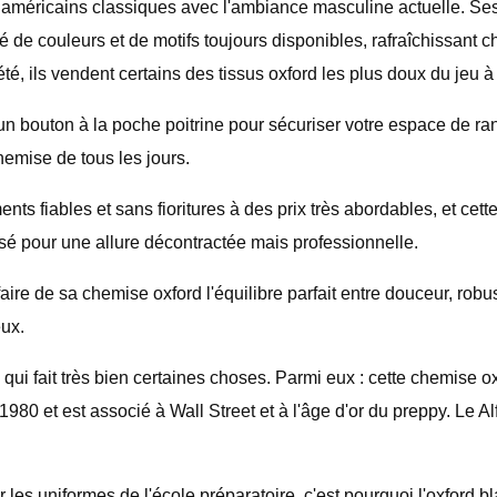
américains classiques avec l'ambiance masculine actuelle. Ses
e couleurs et de motifs toujours disponibles, rafraîchissant ch
té, ils vendent certains des tissus oxford les plus doux du jeu à 
 un bouton à la poche poitrine pour sécuriser votre espace de 
hemise de tous les jours.
 fiables et sans fioritures à des prix très abordables, et cette
ssé pour une allure décontractée mais professionnelle.
e de sa chemise oxford l'équilibre parfait entre douceur, robust
eux.
i fait très bien certaines choses. Parmi eux : cette chemise ox
980 et est associé à Wall Street et à l'âge d'or du preppy. Le A
es uniformes de l'école préparatoire, c'est pourquoi l'oxford b