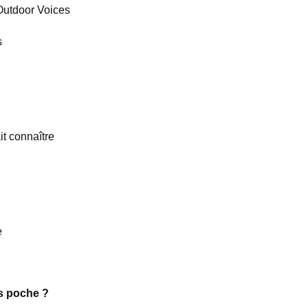
Outdoor Voices
s
t connaître
e
s poche ?