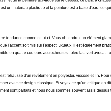
assif et de la peinture acrylique sur le dessus, ce banc à chaus
st un matériau plastique et la peinture est à base d'eau, ce qui 
é tendance comme celui-ci. Vous obtiendrez un élément glamou
 que l'accent soit mis sur l'aspect luxueux, il est également prat
ble en quatre couleurs accrocheuses : bleu lac, vert avocat, ros
est rehaussé d'un revêtement en polyester, viscose et lin. Pour
romper avec ce design classique. Et voyez ce qu'un critique en d
ngement sont parfaits et nous nous sommes souvent assis dessus t